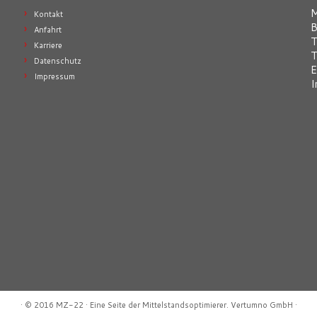
Kontakt
B
Anfahrt
T
Karriere
T
Datenschutz
E
Impressum
I
·
© 2016
MZ-22
·
Eine Seite der
Mittelstandsoptimierer. Vertumno GmbH
·